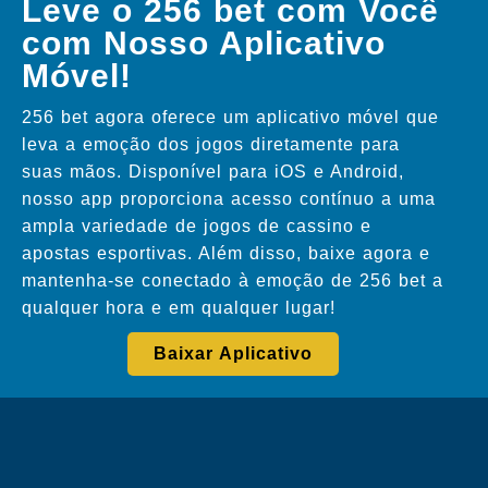
Leve o 256 bet com Você
com Nosso Aplicativo
Móvel!
256 bet agora oferece um aplicativo móvel que
leva a emoção dos jogos diretamente para
suas mãos. Disponível para iOS e Android,
nosso app proporciona acesso contínuo a uma
ampla variedade de jogos de cassino e
apostas esportivas. Além disso, baixe agora e
mantenha-se conectado à emoção de 256 bet a
qualquer hora e em qualquer lugar!
Baixar Aplicativo