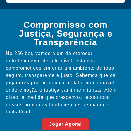
Compromisso com
Justiça, Segurança e
Transparência
No 256 bet, vamos além de oferecer
entretenimento de alto nível; estamos
comprometidos em criar um ambiente de jogo
seguro, transparente e justo. Sabemos que os
jogadores procuram uma plataforma confiável
onde emoção e justiça caminhem juntas. Além
disso, à medida que crescemos, nosso foco
nesses princípios fundamentais permanece
inabalável.
Jogar Agora!