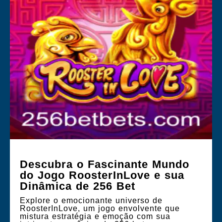
Descubra o Fascinante Mundo
do Jogo RoosterInLove e sua
Dinâmica de 256 Bet
Explore o emocionante universo de
RoosterInLove, um jogo envolvente que
mistura estratégia e emoção com sua