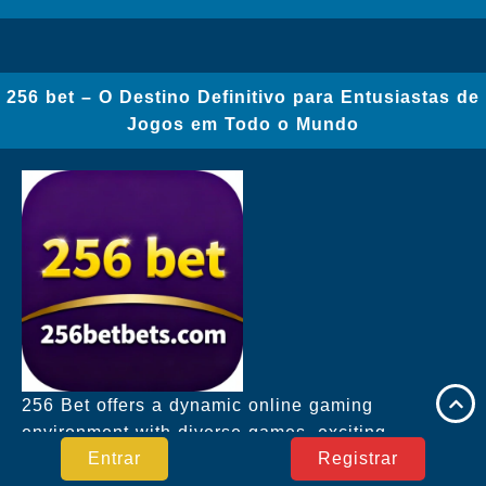
256 bet – O Destino Definitivo para Entusiastas de
Jogos em Todo o Mundo
256 Bet offers a dynamic online gaming
environment with diverse games, exciting
Entrar
Registrar
bonuses, and secure transactions.