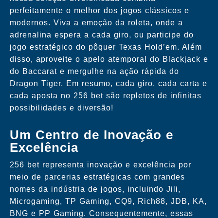
perfeitamente o melhor dos jogos clássicos e
modernos. Viva a emoção da roleta, onde a
adrenalina espera a cada giro, ou participe do
jogo estratégico do pôquer Texas Hold’em. Além
disso, aproveite o apelo atemporal do Blackjack e
do Baccarat e mergulhe na ação rápida do
Dragon Tiger. Em resumo, cada giro, cada carta e
cada aposta no 256 bet são repletos de infinitas
possibilidades e diversão!
Um Centro de Inovação e
Excelência
256 bet representa inovação e excelência por
meio de parcerias estratégicas com grandes
nomes da indústria de jogos, incluindo Jili,
Microgaming, TP Gaming, CQ9, Rich88, JDB, KA,
BNG e PP Gaming. Consequentemente, essas