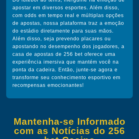
apostar em diversos esportes. Além disso,
com odds em tempo real e múltiplas opções
de apostas, nossa plataforma traz a emoção
do estádio diretamente para suas mãos.
Além disso, seja prevendo placares ou
apostando no desempenho dos jogadores, a
casa de apostas de 256 bet oferece uma
experiência imersiva que mantém você na
ponta da cadeira. Então, junte-se agora e
transforme seu conhecimento esportivo em
recompensas emocionantes!
Mantenha-se Informado
com as Notícias do 256