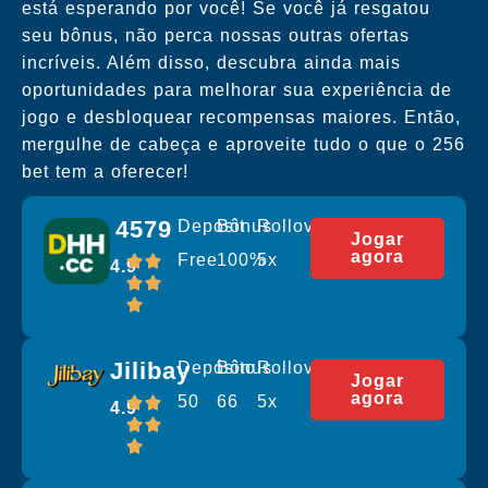
está esperando por você! Se você já resgatou
seu bônus, não perca nossas outras ofertas
incríveis. Além disso, descubra ainda mais
oportunidades para melhorar sua experiência de
jogo e desbloquear recompensas maiores. Então,
mergulhe de cabeça e aproveite tudo o que o 256
bet tem a oferecer!
4579
Deposit
Bônus
Rollover
Jogar
agora
Free
100%
5x
4.9
Jilibay
Depósito
Bônus
Rollover
Jogar
agora
50
66
5x
4.9