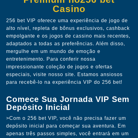
Casino
256 bet VIP oferece uma experiência de jogo de
alto nível, repleta de bônus exclusivos, cashback
empolgante e os jogos de cassino mais recentes,
adaptados a todas as preferências. Além disso,
mergulhe em um mundo de emoção e
entretenimento. Para conferir nossa
impressionante coleção de jogos e ofertas
especiais, visite nosso site. Estamos ansiosos
para recebê-lo na experiência VIP do 256 bet!
Comece Sua Jornada VIP Sem
Depósito Inicial
>Com o 256 bet VIP, você não precisa fazer um
depósito inicial para começar sua aventura. Em
apenas três passos simples, você entrará em um