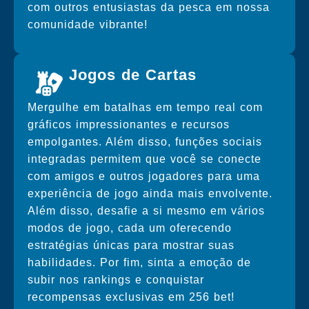
com outros entusiastas da pesca em nossa
comunidade vibrante!
Jogos de Cartas
Mergulhe em batalhas em tempo real com
gráficos impressionantes e recursos
empolgantes. Além disso, funções sociais
integradas permitem que você se conecte
com amigos e outros jogadores para uma
experiência de jogo ainda mais envolvente.
Além disso, desafie a si mesmo em vários
modos de jogo, cada um oferecendo
estratégias únicas para mostrar suas
habilidades. Por fim, sinta a emoção de
subir nos rankings e conquistar
recompensas exclusivas em 256 bet!