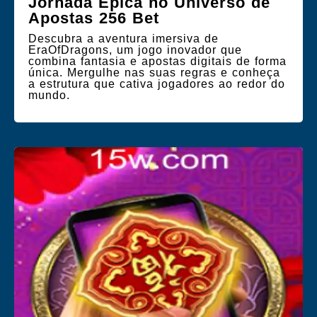
Jornada Épica no Universo de
Apostas 256 Bet
Descubra a aventura imersiva de
EraOfDragons, um jogo inovador que
combina fantasia e apostas digitais de forma
única. Mergulhe nas suas regras e conheça
a estrutura que cativa jogadores ao redor do
mundo.