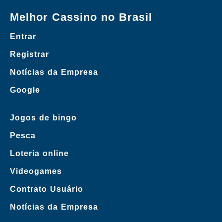
Melhor Cassino no Brasil
Entrar
Registrar
Notícias da Empresa
Google
Jogos de bingo
Pesca
Loteria online
Videogames
Contrato Usuário
Notícias da Empresa