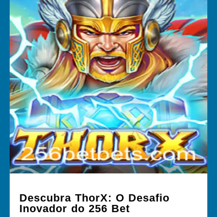
Descubra ThorX: O Desafio
Inovador do 256 Bet