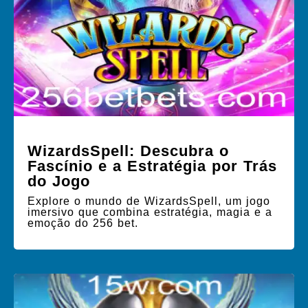
WizardsSpell: Descubra o
Fascínio e a Estratégia por Trás
do Jogo
Explore o mundo de WizardsSpell, um jogo
imersivo que combina estratégia, magia e a
emoção do 256 bet.