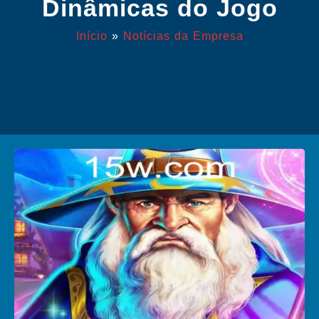
Dinâmicas do Jogo
Início
»
Notícias da Empresa