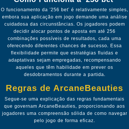
O funcionamento da '256 bet' é relativamente simples,
embora sua aplicação em jogo demande uma análise
cuidadosa das circunstâncias. Os jogadores podem
decidir alocar pontos de aposta em até 256
combinações possíveis de resultados, cada uma
oferecendo diferentes chances de sucesso. Essa
flexibilidade permite que estratégias fluidas e
adaptativas sejam empregadas, recompensando
aqueles que têm habilidade em prever os
desdobramentos durante a partida.
Regras de ArcaneBeauties
Segue-se uma explicação das regras fundamentais
que governam ArcaneBeauties, proporcionando aos
jogadores uma compreensão sólida de como navegar
pelo jogo de forma eficaz.