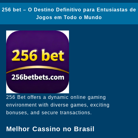
256 bet – O Destino Definitivo para Entusiastas de
Jogos em Todo o Mundo
256 Bet offers a dynamic online gaming
environment with diverse games, exciting
bonuses, and secure transactions.
Melhor Cassino no Brasil