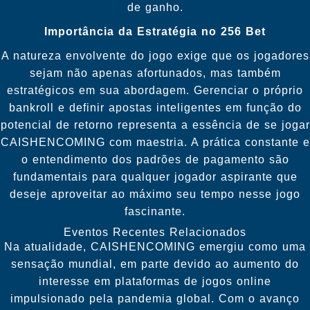
de ganho.
Importância da Estratégia no 256 Bet
A natureza envolvente do jogo exige que os jogadores
sejam não apenas afortunados, mas também
estratégicos em sua abordagem. Gerenciar o próprio
bankroll e definir apostas inteligentes em função do
potencial de retorno representa a essência de se jogar
CAISHENCOMING com maestria. A prática constante e
o entendimento dos padrões de pagamento são
fundamentais para qualquer jogador aspirante que
deseje aproveitar ao máximo seu tempo nesse jogo
fascinante.
Eventos Recentes Relacionados
Na atualidade, CAISHENCOMING emergiu como uma
sensação mundial, em parte devido ao aumento do
interesse em plataformas de jogos online
impulsionado pela pandemia global. Com o avanço