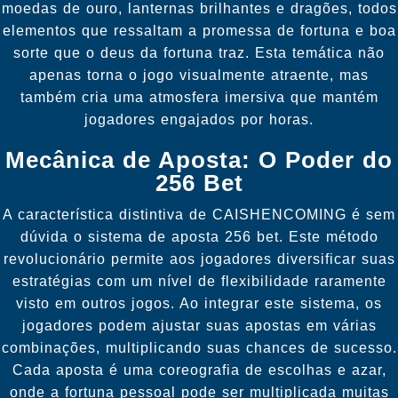
moedas de ouro, lanternas brilhantes e dragões, todos
elementos que ressaltam a promessa de fortuna e boa
sorte que o deus da fortuna traz. Esta temática não
apenas torna o jogo visualmente atraente, mas
também cria uma atmosfera imersiva que mantém
jogadores engajados por horas.
Mecânica de Aposta: O Poder do
256 Bet
A característica distintiva de CAISHENCOMING é sem
dúvida o sistema de aposta 256 bet. Este método
revolucionário permite aos jogadores diversificar suas
estratégias com um nível de flexibilidade raramente
visto em outros jogos. Ao integrar este sistema, os
jogadores podem ajustar suas apostas em várias
combinações, multiplicando suas chances de sucesso.
Cada aposta é uma coreografia de escolhas e azar,
onde a fortuna pessoal pode ser multiplicada muitas