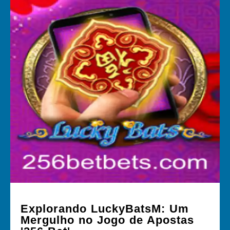
Explorando LuckyBatsM: Um
Mergulho no Jogo de Apostas