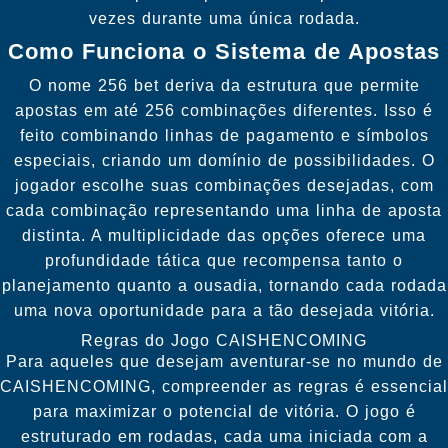
vezes durante uma única rodada.
Como Funciona o Sistema de Apostas
O nome 256 bet deriva da estrutura que permite
apostas em até 256 combinações diferentes. Isso é
feito combinando linhas de pagamento e símbolos
especiais, criando um domínio de possibilidades. O
jogador escolhe suas combinações desejadas, com
cada combinação representando uma linha de aposta
distinta. A multiplicidade das opções oferece uma
profundidade tática que recompensa tanto o
planejamento quanto a ousadia, tornando cada rodada
uma nova oportunidade para a tão desejada vitória.
Regras do Jogo CAISHENCOMING
Para aqueles que desejam aventurar-se no mundo de
CAISHENCOMING, compreender as regras é essencial
para maximizar o potencial de vitória. O jogo é
estruturado em rodadas, cada uma iniciada com a