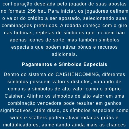
configuração desejada pelo jogador de suas apostas
no formato 256 bet. Para iniciar, os jogadores definem
o valor do crédito a ser apostado, selecionando suas
combinações preferidas. A rodada começa com o giro
das bobinas, repletas de símbolos que incluem não
apenas ícones de sorte, mas também símbolos
especiais que podem ativar bônus e recursos
adicionais.
Pagamentos e Símbolos Especiais
Dentro do sistema do CAISHENCOMING, diferentes
símbolos possuem valores distintos, variando de
comuns a símbolos de alto valor como o próprio
Caishen. Alinhar os símbolos de alto valor em uma
combinação vencedora pode resultar em ganhos
significativos. Além disso, os símbolos especiais como
wilds e scatters podem ativar rodadas grátis e
multiplicadores, aumentando ainda mais as chances