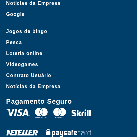
Notícias da Empresa
Google
Jogos de bingo
Pesca
Loteria online
Videogames
Contrato Usuário
Notícias da Empresa
Pagamento Seguro