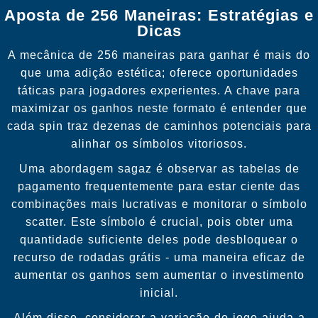
Aposta de 256 Maneiras: Estratégias e
Dicas
A mecânica de 256 maneiras para ganhar é mais do
que uma adição estética; oferece oportunidades
táticas para jogadores experientes. A chave para
maximizar os ganhos neste formato é entender que
cada spin traz dezenas de caminhos potenciais para
alinhar os símbolos vitoriosos.
Uma abordagem sagaz é observar as tabelas de
pagamento frequentemente para estar ciente das
combinações mais lucrativas e monitorar o símbolo
scatter. Este símbolo é crucial, pois obter uma
quantidade suficiente deles pode desbloquear o
recurso de rodadas grátis - uma maneira eficaz de
aumentar os ganhos sem aumentar o investimento
inicial.
Além disso, considerar a variação do jogo ajuda a