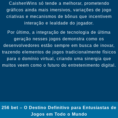
CaishenWins só tende a melhorar, prometendo
gráficos ainda mais imersivos, variações de jogo
criativas e mecanismos de bônus que incentivem
interação e lealdade do jogador.
Por último, a integração de tecnologia de última
geração nesses jogos demonstra como os
desenvolvedores estão sempre em busca de inovar,
trazendo elementos de jogos tradicionalmente físicos
para o domínio virtual, criando uma sinergia que
muitos veem como o futuro do entretenimento digital.
256 bet – O Destino Definitivo para Entusiastas de
Jogos em Todo o Mundo