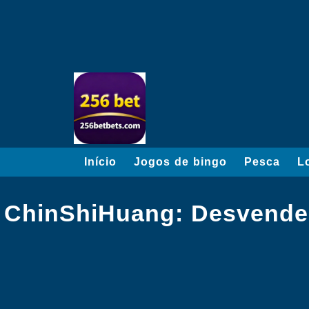
Início
Jogos de bingo
Pesca
Lo
ChinShiHuang: Desvende 