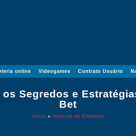
teria online
Videogames
Contrato Usuário
N
os Segredos e Estratégia
Bet
Início
»
Notícias da Empresa