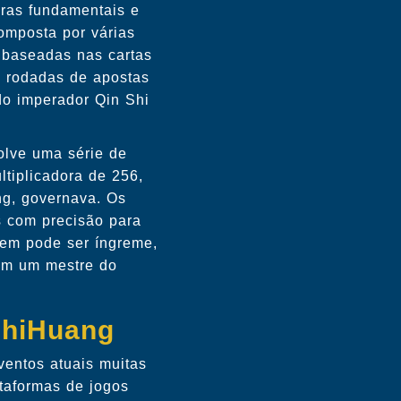
gras fundamentais e
omposta por várias
 baseadas nas cartas
m rodadas de apostas
do imperador Qin Shi
olve uma série de
tiplicadora de 256,
ng, governava. Os
s com precisão para
gem pode ser íngreme,
em um mestre do
ShiHuang
entos atuais muitas
taformas de jogos