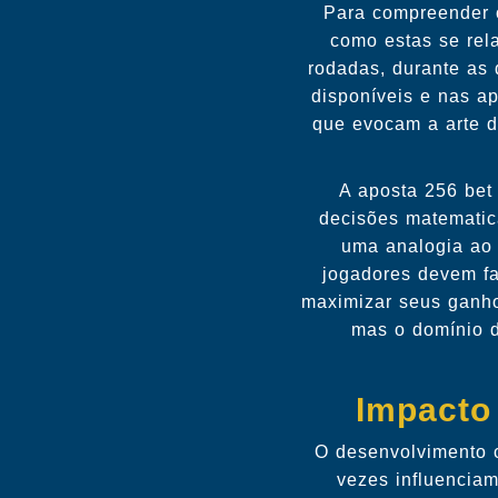
Para compreender o
como estas se rel
rodadas, durante as
disponíveis e nas a
que evocam a arte d
A aposta 256 bet
decisões matematic
uma analogia ao 
jogadores devem fa
maximizar seus ganho
mas o domínio 
Impacto
O desenvolvimento 
vezes influencia