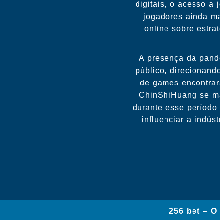
digitais, o acesso 
jogadores ainda m
online sobre estr
A presença da pand
público, direcionand
de games encontrar
ChinShiHuang se ma
durante esse período
influenciar a indús
256 bet – O