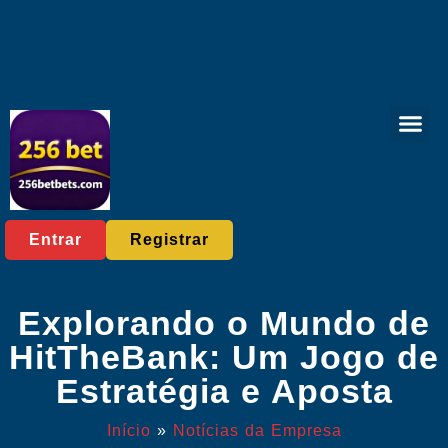
Jogos de bingo
Loteria onlin
Contrato Usu
Notícias da 
Entrar
Registrar
Explorando o Mundo de
HitTheBank: Um Jogo de
Estratégia e Aposta
Início
»
Notícias da Empresa