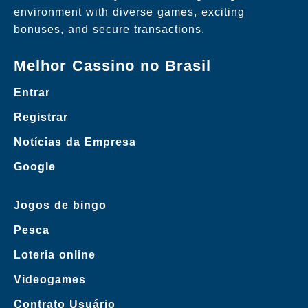
environment with diverse games, exciting
bonuses, and secure transactions.
Melhor Cassino no Brasil
Entrar
Registrar
Notícias da Empresa
Google
Jogos de bingo
Pesca
Loteria online
Videogames
Contrato Usuário