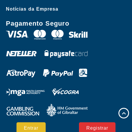
Notícias da Empresa
Pagamento Seguro
Entrar
Registrar
Copyright © 256 bet Cassino Reservado