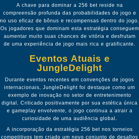
A chave para dominar a 256 bet reside na
compreensão profunda das probabilidades do jogo e
no uso eficaz de bônus e recompensas dentro do jogo.
Os jogadores que dominam esta estratégia conseguem
aumentar muito suas chances de vitória e desfrutam
de uma experiência de jogo mais rica e gratificante.
Eventos Atuais e
JungleDelight
Durante eventos recentes em convenções de jogos
internacionais, JungleDelight foi destaque como um
exemplo de inovação no setor de entretenimento
digital. Criticado positivamente por sua estética única
e gameplay envolvente, o jogo continua a atrair a
curiosidade de uma audiência global.
A incorporação da estratégia 256 bet nos torneios
competitivos tem criado um novo conjunto de desafios