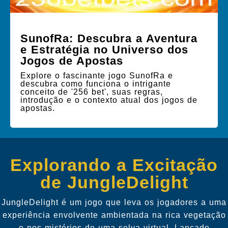
SunofRa: Descubra a Aventura
e Estratégia no Universo dos
Jogos de Apostas
Explore o fascinante jogo SunofRa e
descubra como funciona o intrigante
conceito de '256 bet', suas regras,
introdução e o contexto atual dos jogos de
apostas.
Explorando a Excitação
de JungleDelight
JungleDelight é um jogo que leva os jogadores a uma
experiência envolvente ambientada na rica vegetação
e nos mistérios de uma selva virtual. Lançado