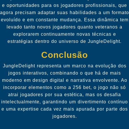
e oportunidades para os jogadores profissionais, que
agora precisam adaptar suas habilidades a um formato
evoluído e em constante mudança. Essa dinâmica tem
levado tanto novos jogadores quanto veteranos a
explorarem continuamente novas técnicas e
estratégias dentro do universo de JungleDelight.
Conclusão
JungleDelight representa um marco na evolução dos
jogos interativos, combinando o que há de mais
moderno em design digital e narrativa envolvente. Ao
incorporar elementos como a 256 bet, o jogo não só
atrai jogadores por sua estética, mas os desafia
intelectualmente, garantindo um divertimento contínuo
e uma expertise cada vez mais apurada por parte dos
jogadores.