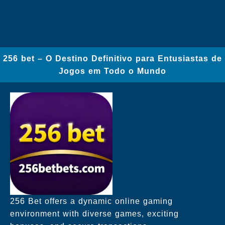
256 bet – O Destino Definitivo para Entusiastas de
Jogos em Todo o Mundo
256 Bet offers a dynamic online gaming
environment with diverse games, exciting