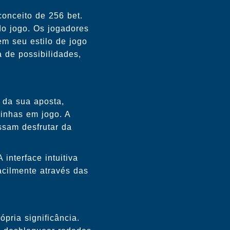
onceito de 256 bet.
do jogo. Os jogadores
m seu estilo de jogo
 de possibilidades,
r da sua aposta,
linhas em jogo. A
ssam desfrutar da
interface intuitiva
acilmente através das
ria significância.