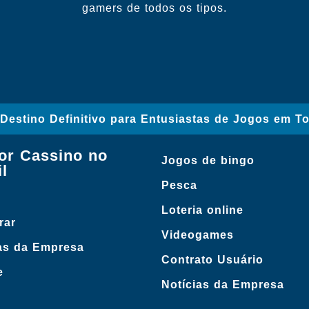
gamers de todos os tipos.
 Destino Definitivo para Entusiastas de Jogos em 
or Cassino no
Jogos de bingo
l
Pesca
Loteria online
rar
Videogames
ias da Empresa
Contrato Usuário
e
Notícias da Empresa