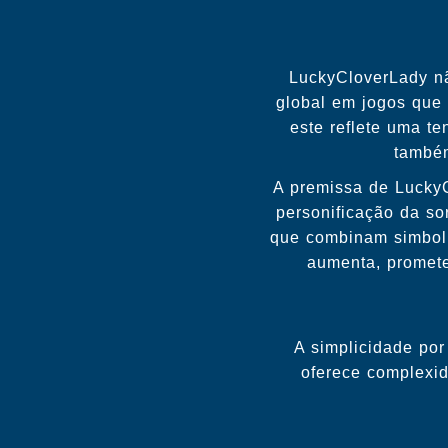
LuckyCloverLady nã
global em jogos que
este reflete uma 
também
A premissa de LuckyC
personificação da so
que combinam simbolis
aumenta, promete
A simplicidade po
oferece complexid