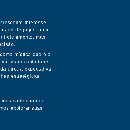
crescente interesse
ridade de jogos como
ntretenimento, mas
ecisão.
 dama mística que é a
cenários encantadores
a giro, a expectativa
has estratégicas.
ao mesmo tempo que
amos explorar suas