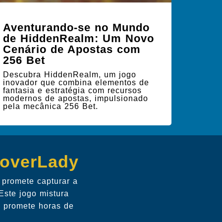
Aventurando-se no Mundo
de HiddenRealm: Um Novo
Cenário de Apostas com
256 Bet
Descubra HiddenRealm, um jogo
inovador que combina elementos de
fantasia e estratégia com recursos
modernos de apostas, impulsionado
pela mecânica 256 Bet.
loverLady
 promete capturar a
Este jogo mistura
e promete horas de