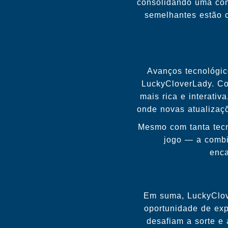
consolidando uma com
semelhantes estão 
Avanços tecnológic
LuckyCloverLady. Com
mais rica e interati
onde novas atualizaçõ
Mesmo com tanta tecn
jogo — a combi
enca
Em suma, LuckyClov
oportunidade de exp
desafiam a sorte e 