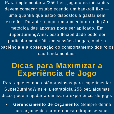
Para implementar a '256 bet', jogadores iniciantes
devem começar estabelecendo um bankroll fixo —
uma quantia que estão dispostos a gastar sem
exceder. Durante o jogo, um aumento ou redução
metódica das apostas pode ser aplicado. Em
SuperBurningWins, essa flexibilidade pode ser
particularmente útil em sessões longas, onde a
paciência e a observação do comportamento dos rolos
são fundamentais.
Dicas para Maximizar a
Experiência de Jogo
Para aqueles que estão ansiosos para experimentar
SuperBurningWins e a estratégia 256 bet, algumas
dicas podem ajudar a otimizar a experiência de jogo:
Gerenciamento de Orçamento:
Sempre defina
um orçamento claro e nunca ultrapasse seus