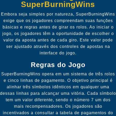
SuperBurningWins
Embora seja simples por natureza, SuperBurningWins
exige que os jogadores compreendam suas funções
básicas e regras antes de girar os rolos. Ao iniciar o
jogo, os jogadores têm a oportunidade de escolher o
valor da aposta antes de cada giro. Este valor pode
ser ajustado através dos controles de apostas na
interface do jogo.
Regras do Jogo
SuperBurningWins opera em um sistema de três rolos
e cinco linhas de pagamento. O objetivo principal é
alinhar três símbolos idênticos em qualquer uma
dessas linhas para alcançar uma vitória. Cada símbolo
tem um valor diferente, sendo o número 7 um dos
mais recompensadores. Os jogadores são
incentivados a consultar a tabela de pagamentos do