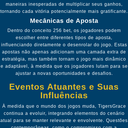
maneiras inesperadas de multiplicar seus ganhos,
tornando cada vitória potencialmente mais gratificante.
Mecânicas de Aposta
Dentro do conceito 256 bet, os jogadores podem
escolher entre diferentes tipos de aposta,
influenciando diretamente o desenrolar do jogo. Estas
apostas não apenas adicionam uma camada extra de
estratégia, mas também tornam o jogo mais dinâmico
e adaptável, à medida que os jogadores lutam para se
ajustar a novas oportunidades e desafios.
Eventos Atuantes e Suas
Influências
À medida que o mundo dos jogos muda, TigersGrace
continua a evoluir, integrando elementos do cenário
atual para se manter relevante e envolvente. Questões
contemporâneas, como o compromisso com a