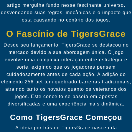
artigo mergulha fundo nesse fascinante universo,
desvendando suas regras, mecânicas e o impacto que
está causando no cenário dos jogos.
O Fascínio de TigersGrace
Desde seu lançamento, TigersGrace se destacou no
mercado devido a sua abordagem única. O jogo
envolve uma complexa interação entre estratégia e
sorte, exigindo que os jogadores pensem
cuidadosamente antes de cada ação. A adição do
elemento 256 bet tem quebrado barreiras tradicionais,
atraindo tanto os novatos quanto os veteranos dos
jogos. Este conceito se baseia em apostas
diversificadas e uma experiência mais dinâmica.
Como TigersGrace Começou
A ideia por trás de TigersGrace nasceu da