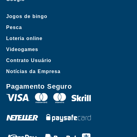
Jogos de bingo
Pesca
Loteria online
Videogames
Contrato Usuário
Notícias da Empresa
Pagamento Seguro