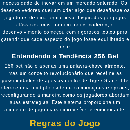
necessidade de inovar em um mercado saturado. Os
desenvolvedores queriam criar algo que desafiasse os
jogadores de uma forma nova. Inspirados por jogos
clássicos, mas com um toque moderno, o
desenvolvimento começou com rigorosos testes para
garantir que cada aspecto do jogo fosse equilibrado e
justo.
Entendendo a Tendência 256 Bet
256 bet não é apenas uma palavra-chave atraente,
mas um conceito revolucionário que redefine as
possibilidades de apostas dentro de TigersGrace. Ele
oferece uma multiplicidade de combinações e opções,
reconfigurando a maneira como os jogadores abordam
suas estratégias. Este sistema proporciona um
ambiente de jogo mais imprevisível e emocionante.
Regras do Jogo