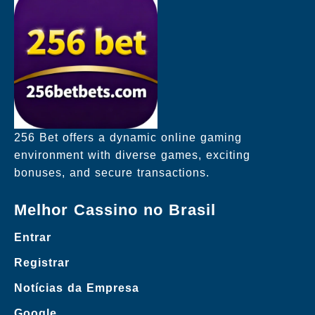
256 Bet offers a dynamic online gaming
environment with diverse games, exciting
bonuses, and secure transactions.
Melhor Cassino no Brasil
Entrar
Registrar
Notícias da Empresa
Google