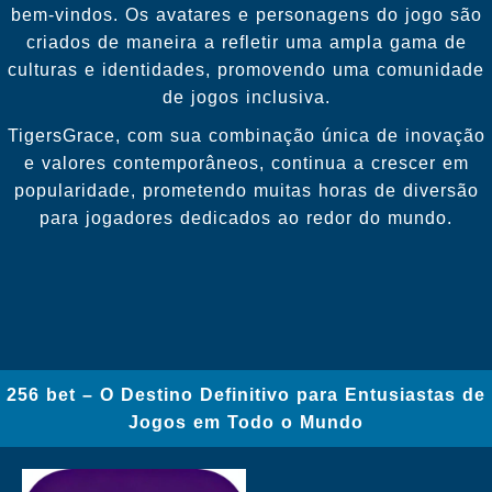
bem-vindos. Os avatares e personagens do jogo são
criados de maneira a refletir uma ampla gama de
culturas e identidades, promovendo uma comunidade
de jogos inclusiva.
TigersGrace, com sua combinação única de inovação
e valores contemporâneos, continua a crescer em
popularidade, prometendo muitas horas de diversão
para jogadores dedicados ao redor do mundo.
256 bet – O Destino Definitivo para Entusiastas de
Jogos em Todo o Mundo