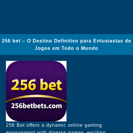
256 bet – O Destino Definitivo para Entusiastas de
Jogos em Todo o Mundo
256 Bet offers a dynamic online gaming
environment with diverse games, exciting