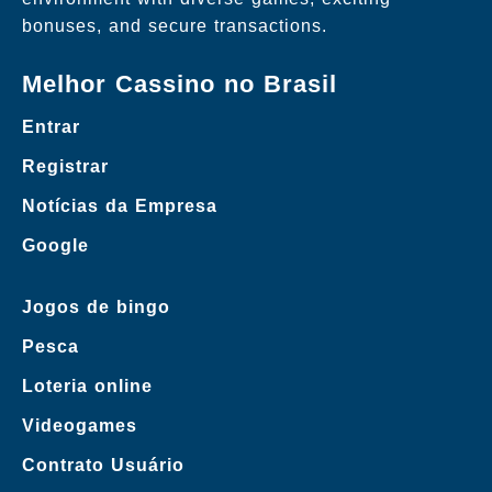
bonuses, and secure transactions.
Melhor Cassino no Brasil
Entrar
Registrar
Notícias da Empresa
Google
Jogos de bingo
Pesca
Loteria online
Videogames
Contrato Usuário