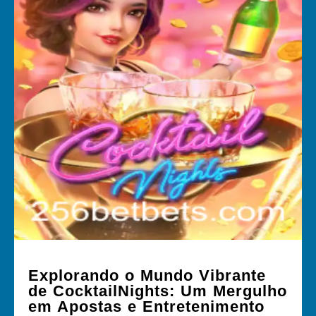
Explorando o Mundo Vibrante
de CocktailNights: Um Mergulho
em Apostas e Entretenimento