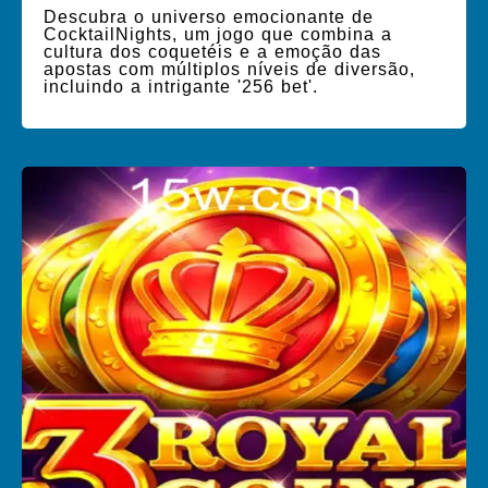
Descubra o universo emocionante de
CocktailNights, um jogo que combina a
cultura dos coquetéis e a emoção das
apostas com múltiplos níveis de diversão,
incluindo a intrigante '256 bet'.