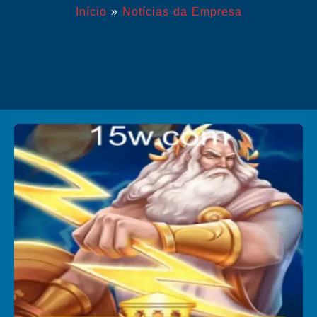
Início
»
Notícias da Empresa