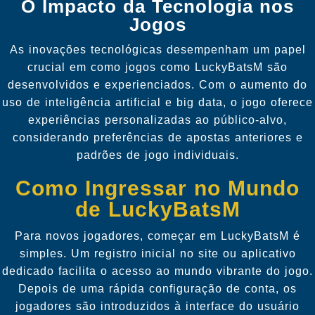
O Impacto da Tecnologia nos
Jogos
As inovações tecnológicas desempenham um papel
crucial em como jogos como LuckyBatsM são
desenvolvidos e experienciados. Com o aumento do
uso de inteligência artificial e big data, o jogo oferece
experiências personalizadas ao público-alvo,
considerando preferências de apostas anteriores e
padrões de jogo individuais.
Como Ingressar no Mundo
de LuckyBatsM
Para novos jogadores, começar em LuckyBatsM é
simples. Um registro inicial no site ou aplicativo
dedicado facilita o acesso ao mundo vibrante do jogo.
Depois de uma rápida configuração de conta, os
jogadores são introduzidos à interface do usuário