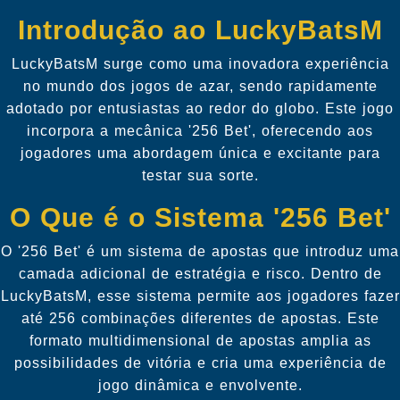
Introdução ao LuckyBatsM
LuckyBatsM surge como uma inovadora experiência
no mundo dos jogos de azar, sendo rapidamente
adotado por entusiastas ao redor do globo. Este jogo
incorpora a mecânica '256 Bet', oferecendo aos
jogadores uma abordagem única e excitante para
testar sua sorte.
O Que é o Sistema '256 Bet'
O '256 Bet' é um sistema de apostas que introduz uma
camada adicional de estratégia e risco. Dentro de
LuckyBatsM, esse sistema permite aos jogadores fazer
até 256 combinações diferentes de apostas. Este
formato multidimensional de apostas amplia as
possibilidades de vitória e cria uma experiência de
jogo dinâmica e envolvente.