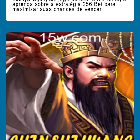
aprenda sobre a estratégia 256 Bet para
maximizar suas chances de vencer.