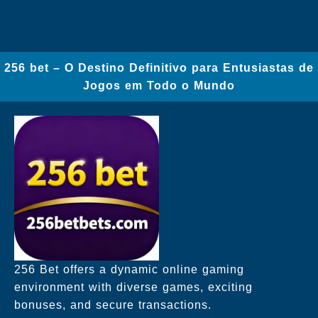
256 bet – O Destino Definitivo para Entusiastas de
Jogos em Todo o Mundo
256 Bet offers a dynamic online gaming
environment with diverse games, exciting
bonuses, and secure transactions.