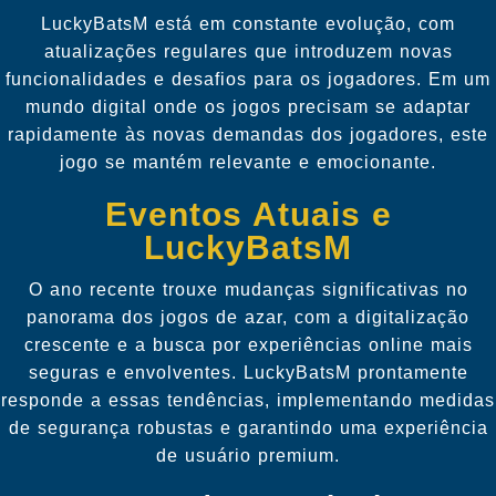
LuckyBatsM está em constante evolução, com
atualizações regulares que introduzem novas
funcionalidades e desafios para os jogadores. Em um
mundo digital onde os jogos precisam se adaptar
rapidamente às novas demandas dos jogadores, este
jogo se mantém relevante e emocionante.
Eventos Atuais e
LuckyBatsM
O ano recente trouxe mudanças significativas no
panorama dos jogos de azar, com a digitalização
crescente e a busca por experiências online mais
seguras e envolventes. LuckyBatsM prontamente
responde a essas tendências, implementando medidas
de segurança robustas e garantindo uma experiência
de usuário premium.