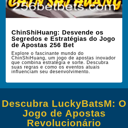
ChinShiHuang: Desvende os
Segredos e Estratégias do Jogo
de Apostas 256 Bet
Explore o fascinante mundo do
ChinShiHuang, um jogo de apostas inovador
que combina estratégia e sorte. Descubra
suas regras e como os eventos atuais
influenciam seu desenvolvimento.
Descubra LuckyBatsM: O
Jogo de Apostas
Revolucionário